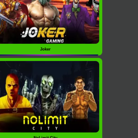
Joker
NoLimit City