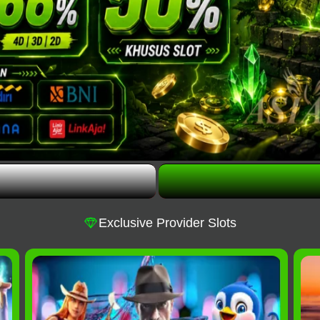
Exclusive Provider Slots