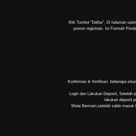
Klik Tombol "Daftar", Di halaman utam
proses registrasi. Isi Formulir Pe
Konfirmasi & Verifikasi, beberapa sit
Login dan Lakukan Deposit, Setelah p
lakukan deposit p
Mulai Bermain,setelah saldo masuk k