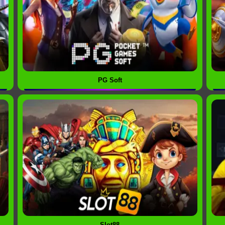
PG Soft
Slot88