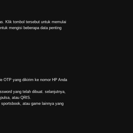
as. Klik tombol tersebut untuk memulai
untuk mengisi beberapa data penting
kode OTP yang dikirim ke nomor HP Anda
.
sword yang telah dibuat. selanjutnya,
 pulsa, atau QRIS.
, sportsbook, atau game lainnya yang