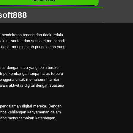
soft888
 pendekatan tenang dan tidak terlalu
kus, santai, dan sesuai ritme pribadi.
 dapat menciptakan pengalaman yang
ses dengan cara yang lebih terukur.
i perkembangan tanpa harus terburu-
pengguna untuk memahami fitur dan
lani aktivitas digital dengan suasana
 pengalaman digital mereka. Dengan
tanpa kehilangan kenyamanan dalam
 yang mengutamakan ketenangan,