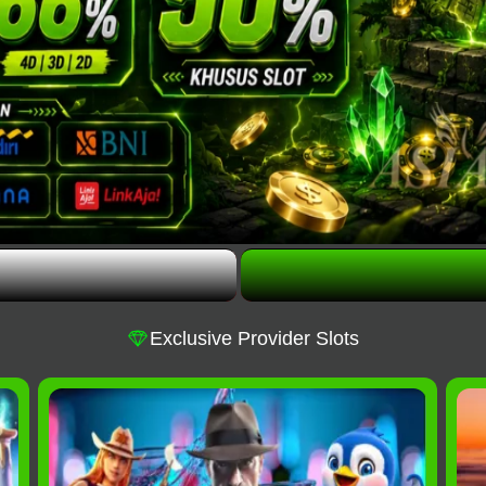
Exclusive Provider Slots