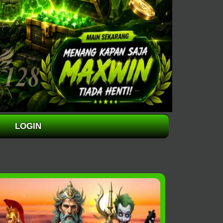
LOGIN