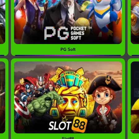
PG Soft
Slot88