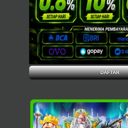
DAFTAR