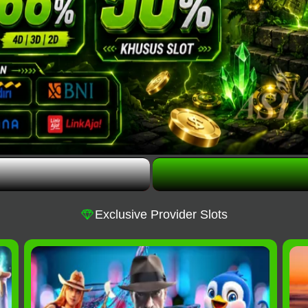
Exclusive Provider Slots